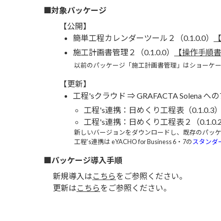
■対象パッケージ
【公開】
簡単工程カレンダーツール２（0.1.0.0）
施工計画書管理２（0.1.0.0）
【操作手順
以前のパッケージ「施工計画書管理」はショーケ
【更新】
工程'sクラウド ⇒ GRAFACTA Sole
工程's連携：日めくり工程表（0.1.0.3
工程's連携：日めくり工程表２（0.1.0.
新しいバージョンをダウンロードし、既存のパッ
工程’s連携は eYACHO for Business 6・7の
スタンダ
■パッケージ導入手順
新規導入は
こちら
をご参照ください。
更新は
こちら
をご参照ください。