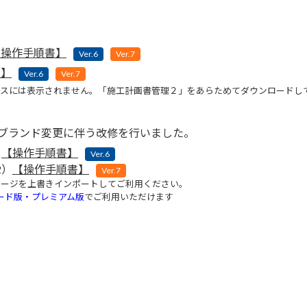
【操作手順書】
Ver.6
Ver.7
書】
Ver.6
Ver.7
ースには表示されません。「施工計画書管理２」をあらためてダウンロードし
na へのブランド変更に伴う改修を行いました。
）
【操作手順書】
Ver.6
2）
【操作手順書】
Ver.7
ケージを上書きインポートしてご利用ください。
ード版・プレミアム版
でご利用いただけます