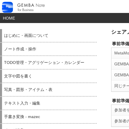
HOME
シェア
はじめに・画面について
事前準
ノート作成・操作
Meta
TODO管理・アグリゲーション・カレンダー
GEM
GEMBA
文字や図を書く
同じチ
写真・図形・アイテム・表
事前準
テキスト入力・編集
参加者
手書き変換 - mazec
参加者