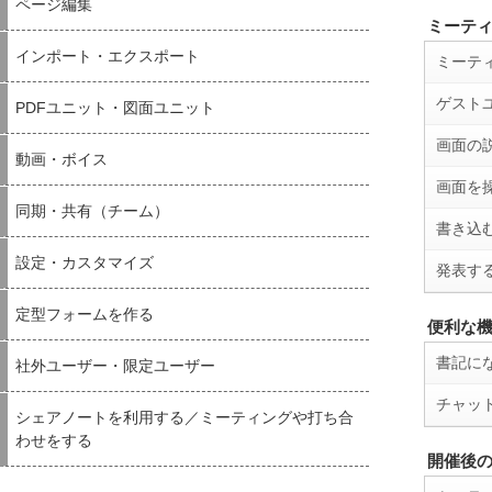
ページ編集
ミーテ
インポート・エクスポート
ミーテ
ゲスト
PDFユニット・図面ユニット
画面の
動画・ボイス
画面を
同期・共有（チーム）
書き込
設定・カスタマイズ
発表す
定型フォームを作る
便利な
書記に
社外ユーザー・限定ユーザー
チャッ
シェアノートを利用する／ミーティングや打ち合
わせをする
開催後