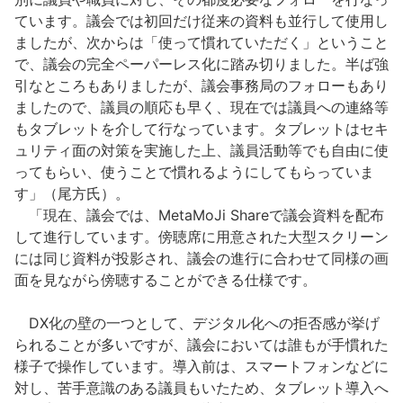
ています。議会では初回だけ従来の資料も並行して使用し
ましたが、次からは「使って慣れていただく」ということ
で、議会の完全ペーパーレス化に踏み切りました。半ば強
引なところもありましたが、議会事務局のフォローもあり
ましたので、議員の順応も早く、現在では議員への連絡等
もタブレットを介して行なっています。タブレットはセキ
ュリティ面の対策を実施した上、議員活動等でも自由に使
ってもらい、使うことで慣れるようにしてもらっていま
す」（尾方氏）。
「現在、議会では、MetaMoJi Shareで議会資料を配布
して進行しています。傍聴席に用意された大型スクリーン
には同じ資料が投影され、議会の進行に合わせて同様の画
面を見ながら傍聴することができる仕様です。
DX化の壁の一つとして、デジタル化への拒否感が挙げ
られることが多いですが、議会においては誰もが手慣れた
様子で操作しています。導入前は、スマートフォンなどに
対し、苦手意識のある議員もいたため、タブレット導入へ