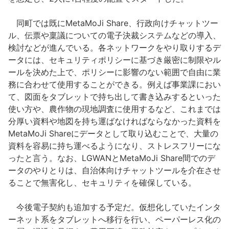
同町では既にMetaMoJi Share、行政向けチャットツー
ル、伝票や稟議についての電子決裁システムなどの導入、
検討などが進んでいる。各ネットワークをやり取りするデ
ータには、セキュリティポリシーに基づき厳密に制限やル
ールを決めた上で、ポリシーに影響のない範囲で自由に業
務に合わせて使用することができる。例えば事業課におい
て、図面をタブレットで持ち出して書き込みするといった
使い方や、農作物の現地調査に使用するなど、これまでは
分厚い資料や地図を持ち運ばなければならなかった資料を
MetaMoJi Shareにデータとして取り込むことで、大量の
資料を容易に持ち運べるようになり、ストレスフリーにな
ったと言う。なお、LGWANとMetaMoJi Share間でのデ
ータのやりとりは、自治体向けチャットツールを介在させ
ることで無害化し、セキュリティを確保している。
今後電子契約も追加する予定だ。仮想化していたインタ
ーネット系をタブレットへ移行を行い、ペーパーレス化の