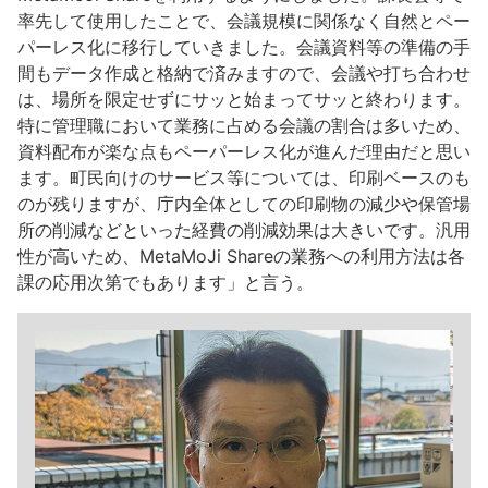
率先して使用したことで、会議規模に関係なく自然とペー
パーレス化に移行していきました。会議資料等の準備の手
間もデータ作成と格納で済みますので、会議や打ち合わせ
は、場所を限定せずにサッと始まってサッと終わります。
特に管理職において業務に占める会議の割合は多いため、
資料配布が楽な点もペーパーレス化が進んだ理由だと思い
ます。町民向けのサービス等については、印刷ベースのも
のが残りますが、庁内全体としての印刷物の減少や保管場
所の削減などといった経費の削減効果は大きいです。汎用
性が高いため、MetaMoJi Shareの業務への利用方法は各
課の応用次第でもあります」と言う。