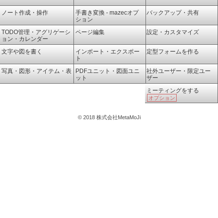
ノート作成・操作
手書き変換 - mazecオプ
バックアップ・共有
ション
TODO管理・アグリゲーシ
ページ編集
設定・カスタマイズ
ョン・カレンダー
文字や図を書く
インポート・エクスポー
定型フォームを作る
ト
写真・図形・アイテム・表
PDFユニット・図面ユニ
社外ユーザー・限定ユー
ット
ザー
ミーティングをする
オプション
© 2018 株式会社MetaMoJi