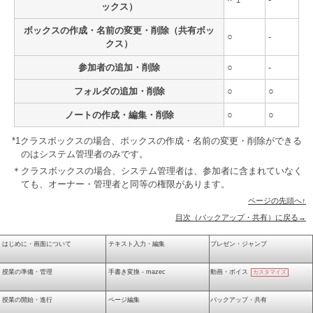
*1
ックス）
ボックスの作成・名前の変更・削除（共有ボッ
○
-
クス）
参加者の追加・削除
○
-
フォルダの追加・削除
○
○
ノートの作成・編集・削除
○
○
*1クラスボックスの場合、ボックスの作成・名前の変更・削除ができる
のはシステム管理者のみです。
＊クラスボックスの場合、システム管理者は、参加者に含まれていなく
ても、オーナー・管理者と同等の権限があります。
ページの先頭へ↑
目次（バックアップ・共有）に戻る→
はじめに・画面について
テキスト入力・編集
プレゼン・ジャンプ
授業の準備・管理
手書き変換 - mazec
動画・ボイス
カスタマイズ
授業の開始・進行
ページ編集
バックアップ・共有