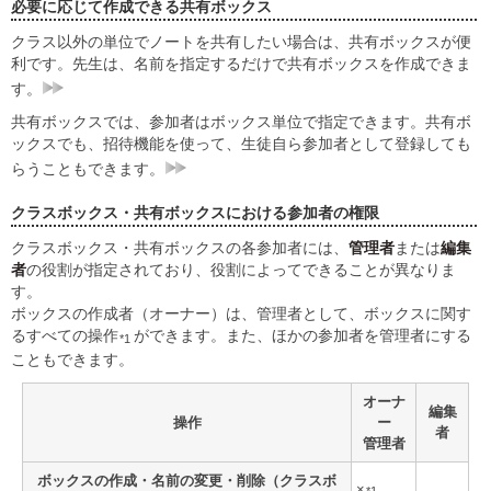
必要に応じて作成できる共有ボックス
クラス以外の単位でノートを共有したい場合は、共有ボックスが便
利です。先生は、名前を指定するだけで共有ボックスを作成できま
す。
共有ボックスでは、参加者はボックス単位で指定できます。共有ボ
ックスでも、招待機能を使って、生徒自ら参加者として登録しても
らうこともできます。
クラスボックス・共有ボックスにおける参加者の権限
クラスボックス・共有ボックスの各参加者には、
管理者
または
編集
者
の役割が指定されており、役割によってできることが異なりま
す。
ボックスの作成者（オーナー）は、管理者として、ボックスに関す
るすべての操作
ができます。また、ほかの参加者を管理者にする
*1
こともできます。
オーナ
編集
操作
ー
者
管理者
ボックスの作成・名前の変更・削除（クラスボ
×
-