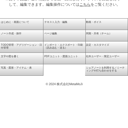
して、編集できます。編集操作については
こちら
をご覧ください。
はじめに・画面について
テキスト入力・編集
動画・ボイス
ノート作成・操作
ページ編集
同期・共有（チーム）
TODO管理・アグリゲーション・日
インポート・エクスポート・印刷
設定・カスタマイズ
付管理
（読み込む・送る）
文字や図を書く
PDFユニット・図面ユニット
社外ユーザー・限定ユーザー
写真・図形・アイテム・表
シェアノートを利用する／ミーテ
ィングや打ち合わせをする
© 2024 株式会社MetaMoJi