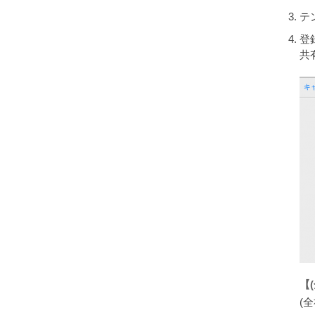
テ
登
共
【
(