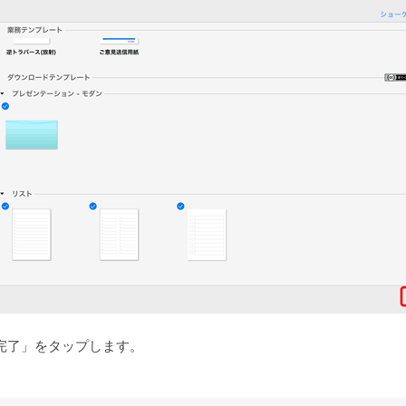
完了」をタップします。