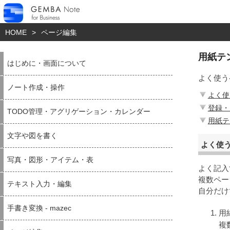
HOME
>
ページ編集
用紙テ
はじめに・画面について
よく使う
ノート作成・操作
よく使
登録・
TODO管理・アグリゲーション・カレンダー
用紙テ
文字や図を書く
よく使
写真・図形・アイテム・表
よく記入
複数ペー
テキスト入力・編集
自分だけ
手書き変換 - mazec
用
複