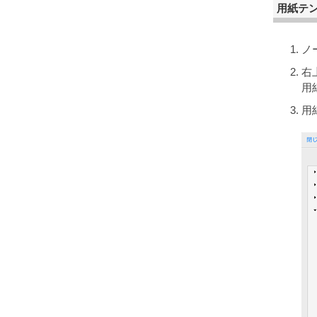
用紙テ
ノ
右
用
用