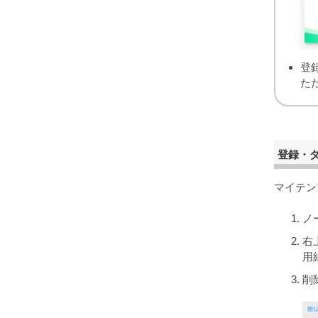
登
た
登録・
マイテン
ノ
右
用
削