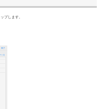
タップします。