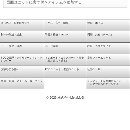
図面ユニットに実寸付きアイテムを追加する
はじめに・画面について
テキスト入力・編集
動画・ボイス
脚本の作成・編集
手書き変換 - mazec
同期・共有（チーム）
ノート作成・操作
ページ編集
設定・カスタマイズ
TODO管理・アグリゲーション・カ
インポート・エクスポート・印刷
定型フォームを作る
レンダー
（読み込む・送る）
文字や図を書く
PDFユニット・図面ユニット
社外ユーザー
写真・図形・アイテム・表・グラフ
シェアノートを利用する／ミーテ
ィングや打ち合わせをする
© 2023 株式会社MetaMoJi