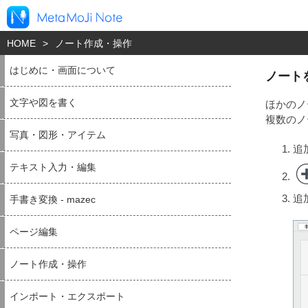
HOME
>
ノート作成・操作
はじめに・画面について
ノート
文字や図を書く
ほかのノ
複数のノ
写真・図形・アイテム
追
テキスト入力・編集
追
手書き変換 - mazec
ページ編集
ノート作成・操作
インポート・エクスポート