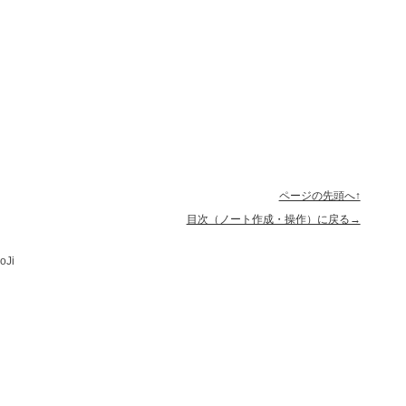
ページの先頭へ↑
目次（ノート作成・操作）に戻る→
oJi