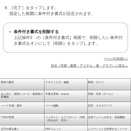
［完了］をタップします。
指定した範囲に条件付き書式が設定されます。
条件付き書式を削除する
上記操作2．の［条件付き書式］画面で、削除したい条件付
き書式をオンにして［削除］をタップします。
ページの先頭へ↑
目次（写真・図形・アイテム・表・グラフ）に戻る→
動画で解説
テキスト入力・編集
動画・ボイス
はじめに・画面について・最新版の
手書き変換 - mazec
同期・共有（チーム）
新機能
ノート作成・操作
ページ編集
設定・カスタマイズ
TODO管理
インポート・エクスポート・印刷
定型フォームを作る・承認機能
（読み込む・送る）
文字や図を書く
PDFユニット
シェアノートを利用する／ミーテ