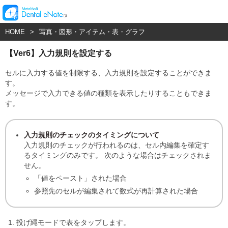
HOME
>
写真・図形・アイテム・表・グラフ
【Ver6】入力規則を設定する
セルに入力する値を制限する、入力規則を設定することができま
す。
メッセージで入力できる値の種類を表示したりすることもできま
す。
入力規則のチェックのタイミングについて
入力規則のチェックが行われるのは、セル内編集を確定す
るタイミングのみです。 次のような場合はチェックされま
せん。
「値をペースト」された場合
参照先のセルが編集されて数式が再計算された場合
投げ縄モードで表をタップします。