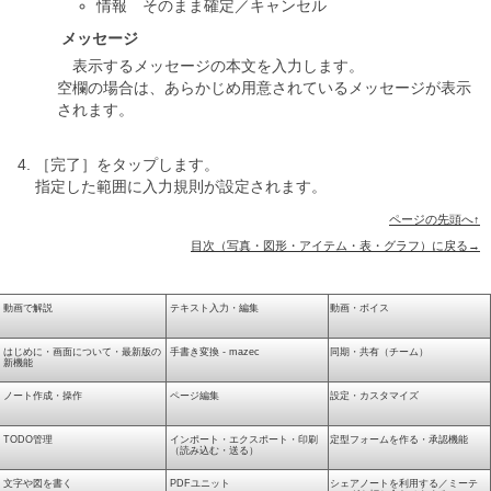
情報 そのまま確定／キャンセル
メッセージ
表示するメッセージの本文を入力します。
空欄の場合は、あらかじめ用意されているメッセージが表示
されます。
［完了］をタップします。
指定した範囲に入力規則が設定されます。
ページの先頭へ↑
目次（写真・図形・アイテム・表・グラフ）に戻る→
動画で解説
テキスト入力・編集
動画・ボイス
はじめに・画面について・最新版の
手書き変換 - mazec
同期・共有（チーム）
新機能
ノート作成・操作
ページ編集
設定・カスタマイズ
TODO管理
インポート・エクスポート・印刷
定型フォームを作る・承認機能
（読み込む・送る）
文字や図を書く
PDFユニット
シェアノートを利用する／ミーテ