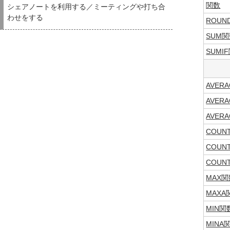
関数
シェアノートを利用する／ミーティングや打ち合
わせをする
ROUN
SUM
SUMI
AVER
AVER
AVER
COUN
COUN
COUN
MAX関
MAXA
MIN関
MINA