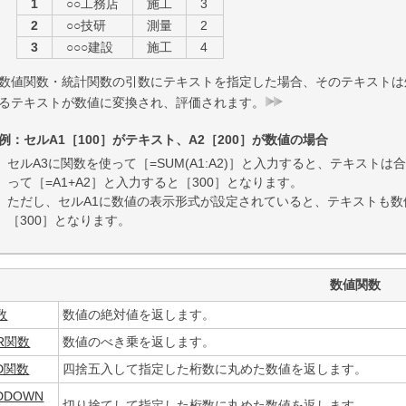
1
○○工務店
施工
3
2
○○技研
測量
2
3
○○○建設
施工
4
数値関数・統計関数の引数にテキストを指定した場合、そのテキストは
るテキストが数値に変換され、評価されます。
例：セルA1［100］がテキスト、A2［200］が数値の場合
セルA3に関数を使って［=SUM(A1:A2)］と入力すると、テキスト
って［=A1+A2］と入力すると［300］となります。
ただし、セルA1に数値の表示形式が設定されていると、テキストも数値と
［300］となります。
数値関数
数
数値の絶対値を返します。
R関数
数値のべき乗を返します。
D関数
四捨五入して指定した桁数に丸めた数値を返します。
DDOWN
切り捨てして指定した桁数に丸めた数値を返します。