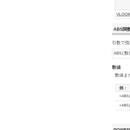
VLOO
ABS関
引数で指
ABS(数
数値
数値ま
例：
=ABS
=ABS
POWE