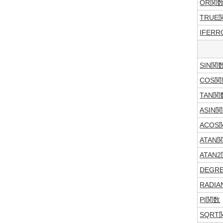
OR関
TRUE
IFER
SIN関
COS関
TAN関
ASIN
ACOS
ATAN
ATAN
DEGR
RADI
PI関数
SQRT