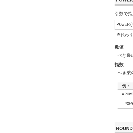
引数で指
POWER
※代わり
数値
べき乗
指数
べき乗
例：
=POW
=POW
ROUN