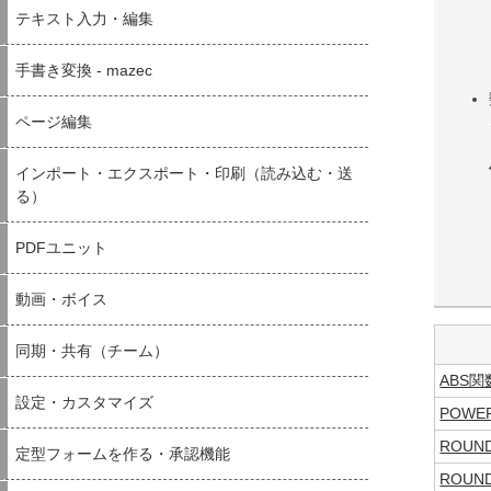
テキスト入力・編集
手書き変換 - mazec
ページ編集
インポート・エクスポート・印刷（読み込む・送
る）
PDFユニット
動画・ボイス
同期・共有（チーム）
ABS関
設定・カスタマイズ
POWE
ROUN
定型フォームを作る・承認機能
ROUN