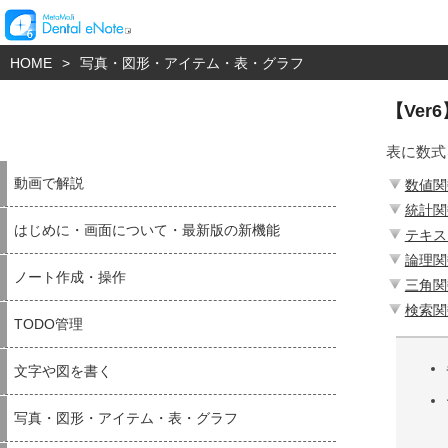
HOME
>
写真・図形・アイテム・表・グラフ
【Ver
表に数式
動画で解説
数値関
統計関
はじめに・画面について・最新版の新機能
テキス
論理関
ノート作成・操作
三角関
検索関
TODO管理
文字や図を書く
写真・図形・アイテム・表・グラフ