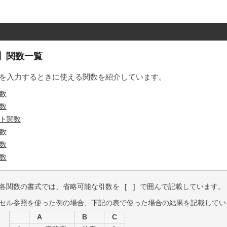
6】関数一覧
を入力するときに使える関数を紹介しています。
数
数
ト関数
数
数
数
各関数の書式では、省略可能な引数を
で囲んで記載しています。
[ ]
セル参照を使った例の場合、下記の表で使った場合の結果を記載してい
A
B
C