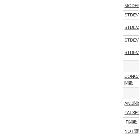
MOD
STDE
STDE
STDE
STDE
CONC
関数
AND関
FALS
IF関数
NOT関