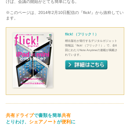
けば、会議の開始がとても簡単になる。
※このページは、2014年2月10日配信の『flick!』から抜粋してい
ます。
flick! （フリック！）
枻出版社が発行するデジタルガジェット
情報誌「flick! （フリック！）」で、全6
回にわたりNote Anytimeの連載が掲載さ
れています。
共有ドライブ
で書類を簡単
共有
とりわけ、
シェアノート
が
便利
に