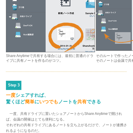
Share Anytimeで共有する場合には、最初に普通のドラ
そのルートで作ったノ
イブに共有ノートを作るのがコツ。
そのノートは会議で共
Step 3
一度
シェアすれば、
驚くほど
簡単
に
いつでも
ノートを
共有
できる
一度、共有ドライブに置いたシェアノートからShare Anytimeで開けれ
ば、会議の開催はとても便利になる。
それぞれの共有ドライブにあるノートを立ち上がるだけで、ノートが連携さ
れるようになるのだ。