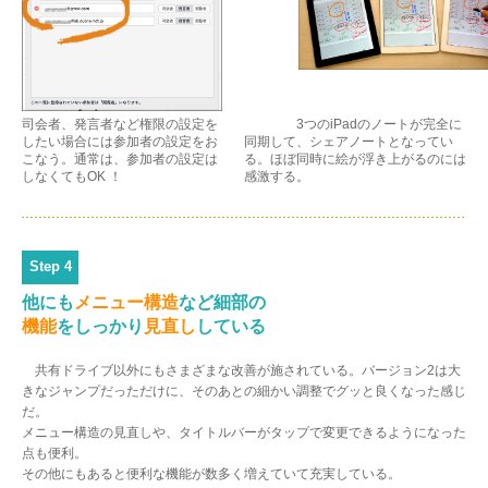
司会者、発言者など権限の設定を
3つのiPadのノートが完全に
したい場合には参加者の設定をお
同期して、シェアノートとなってい
こなう。通常は、参加者の設定は
る。ほぼ同時に絵が浮き上がるのには
しなくてもOK ！
感激する。
Step 4
他にも
メニュー構造
など細部の
機能
をしっかり
見直し
している
共有ドライブ以外にもさまざまな改善が施されている。バージョン2は大
きなジャンプだっただけに、そのあとの細かい調整でグッと良くなった感じ
だ。
メニュー構造の見直しや、タイトルバーがタップで変更できるようになった
点も便利。
その他にもあると便利な機能が数多く増えていて充実している。