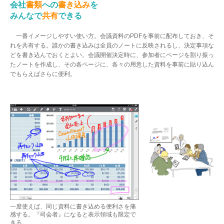
会社
書類
への
書き込み
を
みんなで
共有
できる
一番イメージしやすい使い方。会議資料のPDFを事前に配布しておき、そ
れを共有する。誰かの書き込みは全員のノートに反映されるし、決定事項な
どを書き込んでおくとよい。会議開催決定時に、参加者にページを割り振っ
たノートを作成し、その各ページに、各々の用意した資料を事前に貼り込ん
でもらえばさらに便利。
一度使えば、同じ資料に書き込める便利さを痛
感する。『司会者』になると表示領域も限定で
きる。