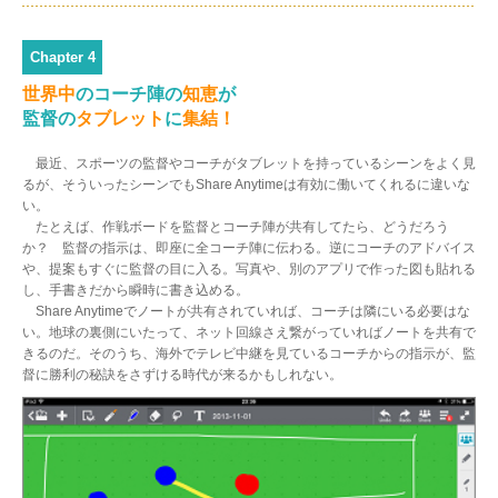
Chapter 4
世界中
のコーチ陣の
知恵
が
監督の
タブレット
に
集結！
最近、スポーツの監督やコーチがタブレットを持っているシーンをよく見
るが、そういったシーンでもShare Anytimeは有効に働いてくれるに違いな
い。
たとえば、作戦ボードを監督とコーチ陣が共有してたら、どうだろう
か？ 監督の指示は、即座に全コーチ陣に伝わる。逆にコーチのアドバイス
や、提案もすぐに監督の目に入る。写真や、別のアプリで作った図も貼れる
し、手書きだから瞬時に書き込める。
Share Anytimeでノートが共有されていれば、コーチは隣にいる必要はな
い。地球の裏側にいたって、ネット回線さえ繋がっていればノートを共有で
きるのだ。そのうち、海外でテレビ中継を見ているコーチからの指示が、監
督に勝利の秘訣をさずける時代が来るかもしれない。