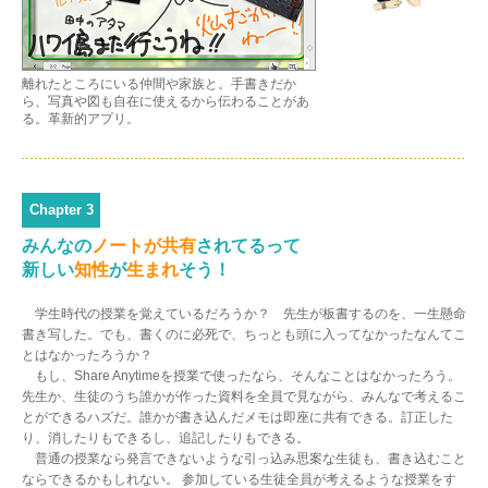
離れたところにいる仲間や家族と。手書きだか
ら、写真や図も自在に使えるから伝わることがあ
る。革新的アプリ。
Chapter 3
みんなの
ノートが共有
されてるって
新しい
知性
が
生まれ
そう！
学生時代の授業を覚えているだろうか？ 先生が板書するのを、一生懸命
書き写した。でも、書くのに必死で、ちっとも頭に入ってなかったなんてこ
とはなかったろうか？
もし、Share Anytimeを授業で使ったなら、そんなことはなかったろう。
先生か、生徒のうち誰かが作った資料を全員で見ながら、みんなで考えるこ
とができるハズだ。誰かが書き込んだメモは即座に共有できる。訂正した
り、消したりもできるし、追記したりもできる。
普通の授業なら発言できないような引っ込み思案な生徒も、書き込むこと
ならできるかもしれない。 参加している生徒全員が考えるような授業をす