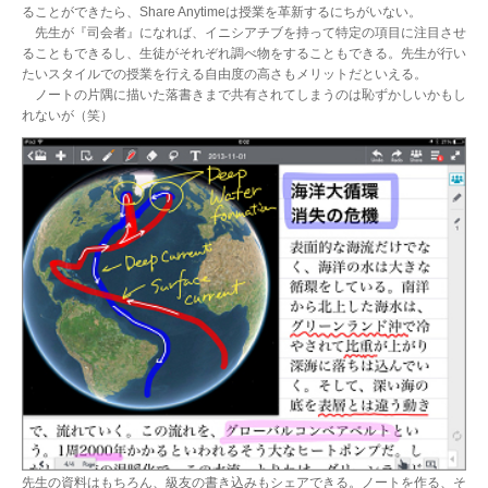
ることができたら、Share Anytimeは授業を革新するにちがいない。
先生が『司会者』になれば、イニシアチブを持って特定の項目に注目させ
ることもできるし、生徒がそれぞれ調べ物をすることもできる。先生が行い
たいスタイルでの授業を行える自由度の高さもメリットだといえる。
ノートの片隅に描いた落書きまで共有されてしまうのは恥ずかしいかもし
れないが（笑）
先生の資料はもちろん、級友の書き込みもシェアできる。ノートを作る、そ