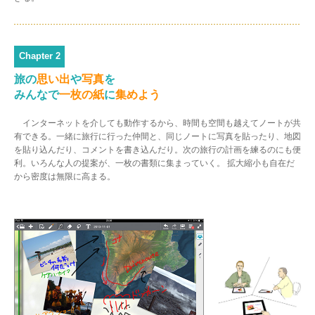
Chapter 2
旅の
思い出
や
写真
を
みんなで
一枚の紙
に
集めよう
インターネットを介しても動作するから、時間も空間も越えてノートが共
有できる。一緒に旅行に行った仲間と、同じノートに写真を貼ったり、地図
を貼り込んだり、コメントを書き込んだり。次の旅行の計画を練るのにも便
利。いろんな人の提案が、一枚の書類に集まっていく。 拡大縮小も自在だ
から密度は無限に高まる。